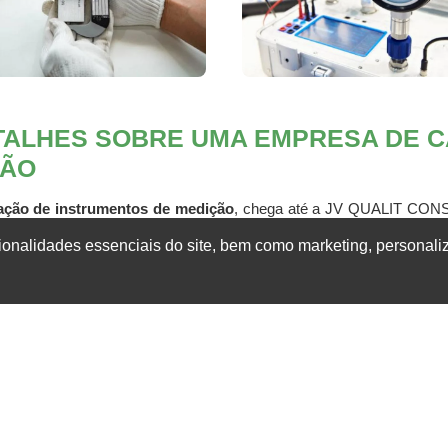
TALHES SOBRE UMA EMPRESA DE 
ÇÃO
ação de instrumentos de medição
, chega até a JV QUALIT CO
s e engenharia, oferecendo sempre a melhor opção para seus cliente
ionalidades essenciais do site, bem como marketing, personali
strumentos de medição
, na essência da companhia a mesma deve
podem gerar prejuízos futuros para os clientes.
portunidade e entre em contato agora mesmo para um atendimento
ssionais que atuam em diversas áreas do mercado, aguardamos ansi
 EM ANÁLISES TÉCNICAS, REFERÊN
RUMENTOS DE MEDIÇÃO