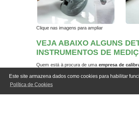
Clique nas imagens para ampliar
VEJA ABAIXO ALGUNS DE
INSTRUMENTOS DE MEDI
Quem está à procura de uma
empresa de calibr
trabalha com qualificação térmica de equipamento
Este site armazena dados como cookies para habilitar func
Ainda focando na
empresa de calibração de in
Política de Cookies
resistência, detalhes que passam despercebidos e 
Então, não perca mais tempo, aproveite essa o
instrumentos de medição
. Nosso time tem profi
JV QUALIT CONSULTORIA
DE CALIBRAÇÃO DE INST