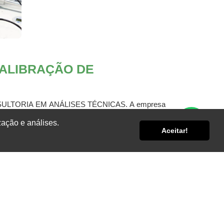
CALIBRAÇÃO DE
NSULTORIA EM ANÁLISES TÉCNICAS. A empresa
s.
zação e análises.
Aceitar!
 prezar por preços compatíveis com o mercado e
 diferenciado sobre a
empresa de calibração de
osos o seu contato.
CIA PARA UMA EMPRESA