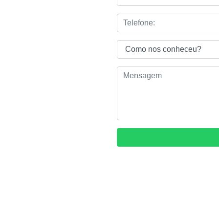
ração de
 medição