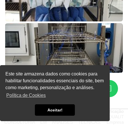
Este site armazena dados como cookies para
Clique nas imagens para ampliar
habilitar funcionalidades essenciais do site, bem
como marketing, personalização e análises.
OBTENHA MAIS INFORMAÇÕES SOBRE UMA
EMPRESA DE QUALIFICAÇÃO TÉRMICA DE
Política de Cookies
AUTOCLAVES
Aceitar!
Quem está à procura de uma
empresa de qualificação
térmica de autoclaves
, encontra o site da JV QUALIT
CONSULTORIA EM ANÁLISES TÉCNICAS. Empresa
especializada em qualificação térmica de equipamentos e