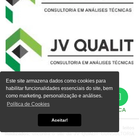
Este site armazena dados como cookies para
Clique nas imagens para ampliar
habilitar funcionalidades essenciais do site, bem
como marketing, personalização e análises.
ENCONTRE MAIS INFORMAÇÕES
INTERESSANTES SOBRE A EMPRESA
Política de Cookies
ESPECIALISTA EM QUALIFICAÇÃO TÉRMICA
DE LEITOS FLUIDIZADOS
Aceitar!
Se alguém pesquisar
qualificação térmica de leitos
fluidizados
, encontra o site da JV QUALIT CONSULTORIA